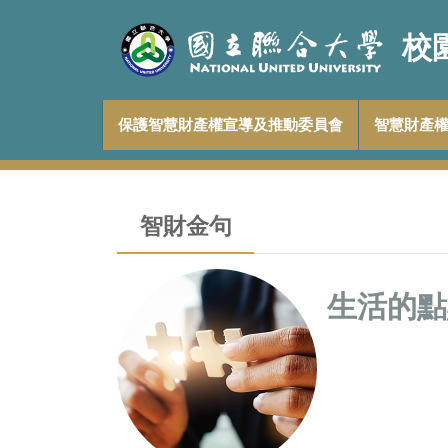
跳
到
校
主
要
內
容
保護智慧財產權宣導及推動委員會
智慧財產
區
智財金句
生活的點