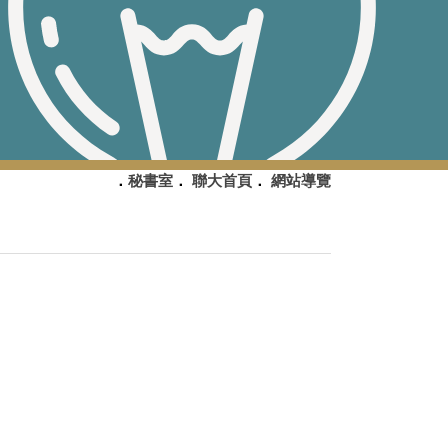
．
秘書室
．
聯大首頁
．
網站導覽